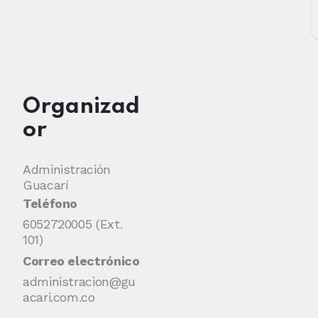
Organizad
or
Administración
Guacarí
Teléfono
6052720005 (Ext.
101)
Correo electrónico
administracion@gu
acari.com.co