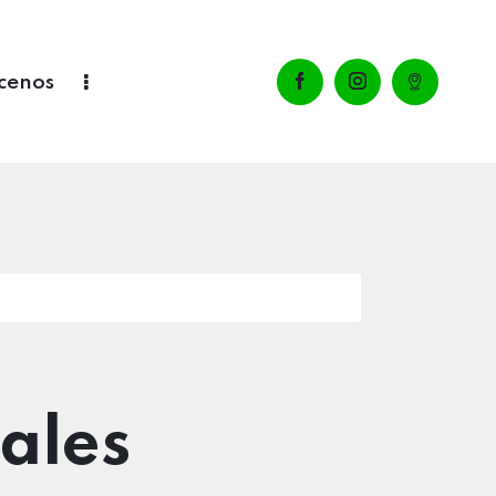
cenos
ales