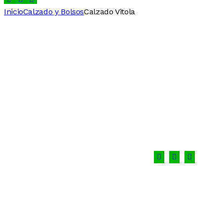
Inicio
Calzado y Bolsos
Calzado Vitola