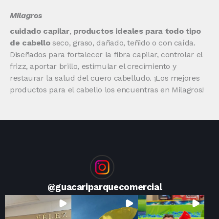
Milagros
cuidado capilar
,
productos ideales para todo tipo
de cabello
seco, graso, dañado, teñido o con caída.
Diseñados para fortalecer la fibra capilar, controlar el
frizz, aportar brillo, estimular el crecimiento y
restaurar la salud del cuero cabelludo. ¡Los mejores
productos para el cabello los encuentras en Milagros!
@
guacariparquecomercial