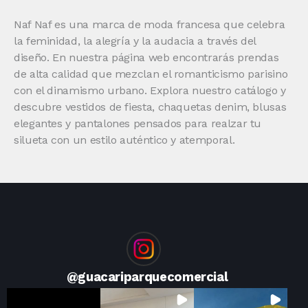
Naf Naf es una marca de moda francesa que celebra
la feminidad, la alegría y la audacia a través del
diseño. En nuestra página web encontrarás prendas
de alta calidad que mezclan el romanticismo parisino
con el dinamismo urbano. Explora nuestro catálogo y
descubre vestidos de fiesta, chaquetas denim, blusas
elegantes y pantalones pensados para realzar tu
silueta con un estilo auténtico y atemporal.
@
guacariparquecomercial