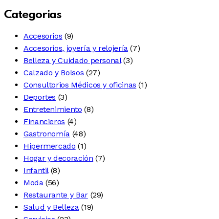
Categorias
Accesorios
(9)
Accesorios, joyería y relojería
(7)
Belleza y Cuidado personal
(3)
Calzado y Bolsos
(27)
Consultorios Médicos y oficinas
(1)
Deportes
(3)
Entretenimiento
(8)
Financieros
(4)
Gastronomía
(48)
Hipermercado
(1)
Hogar y decoración
(7)
Infantil
(8)
Moda
(56)
Restaurante y Bar
(29)
Salud y Belleza
(19)