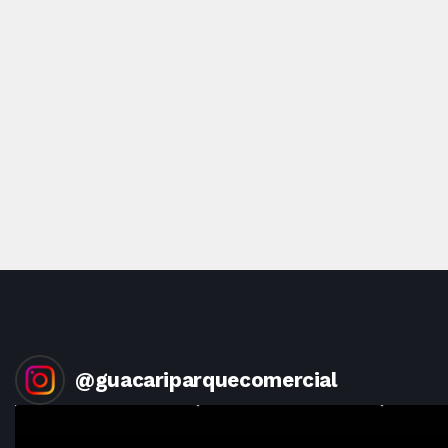
←
@
guacariparquecomercial